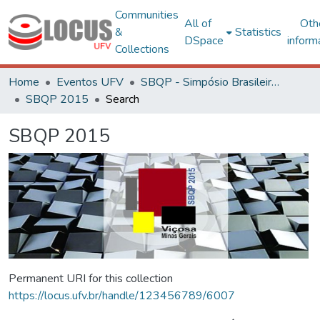
Communities
All of
Oth
&
Statistics
DSpace
inform
Collections
Home
Eventos UFV
SBQP - Simpósio Brasileiro de Qualidade do Projeto no Ambiente Construído
SBQP 2015
Search
SBQP 2015
Permanent URI for this collection
https://locus.ufv.br/handle/123456789/6007