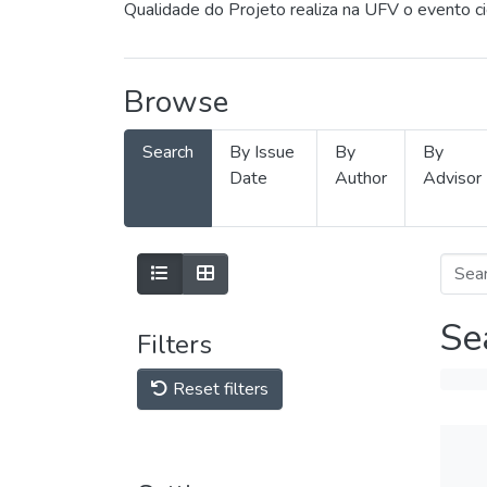
Qualidade do Projeto realiza na UFV o evento c
Browse
Search
By Issue
By
By
Date
Author
Advisor
Se
Filters
Reset filters