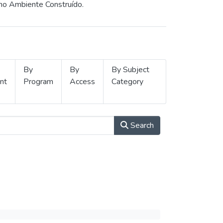
 no Ambiente Construído.
By
By
By Subject
nt
Program
Access
Category
Search