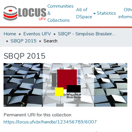
Communities
All of
Oth
&
Statistics
DSpace
inform
Collections
Home
Eventos UFV
SBQP - Simpósio Brasileiro de Qualidade do Projeto no Ambiente Construído
SBQP 2015
Search
SBQP 2015
Permanent URI for this collection
https://locus.ufv.br/handle/123456789/6007