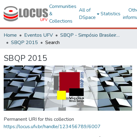
Communities
All of
Oth
&
Statistics
DSpace
inform
Collections
Home
Eventos UFV
SBQP - Simpósio Brasileiro de Qualidade do Projeto no Ambiente Construído
SBQP 2015
Search
SBQP 2015
Permanent URI for this collection
https://locus.ufv.br/handle/123456789/6007