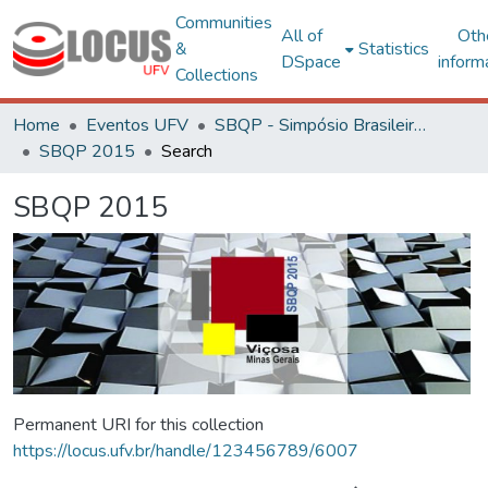
Communities
All of
Oth
&
Statistics
DSpace
inform
Collections
Home
Eventos UFV
SBQP - Simpósio Brasileiro de Qualidade do Projeto no Ambiente Construído
SBQP 2015
Search
SBQP 2015
Permanent URI for this collection
https://locus.ufv.br/handle/123456789/6007