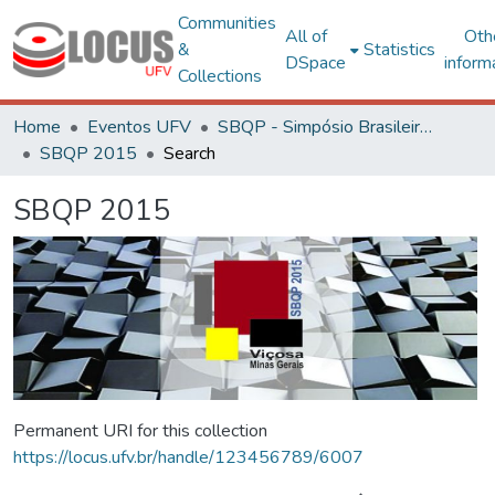
Communities
All of
Oth
&
Statistics
DSpace
inform
Collections
Home
Eventos UFV
SBQP - Simpósio Brasileiro de Qualidade do Projeto no Ambiente Construído
SBQP 2015
Search
SBQP 2015
Permanent URI for this collection
https://locus.ufv.br/handle/123456789/6007