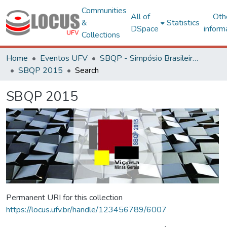
Communities
All of
Oth
&
Statistics
DSpace
inform
Collections
Home
Eventos UFV
SBQP - Simpósio Brasileiro de Qualidade do Projeto no Ambiente Construído
SBQP 2015
Search
SBQP 2015
Permanent URI for this collection
https://locus.ufv.br/handle/123456789/6007