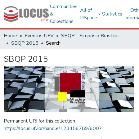
Communities
All of
Oth
&
Statistics
DSpace
inform
Collections
Home
Eventos UFV
SBQP - Simpósio Brasileiro de Qualidade do Projeto no Ambiente Construído
SBQP 2015
Search
SBQP 2015
Permanent URI for this collection
https://locus.ufv.br/handle/123456789/6007