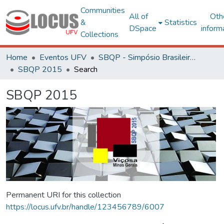
Communities
All of
Oth
&
Statistics
DSpace
inform
Collections
Home
Eventos UFV
SBQP - Simpósio Brasileiro de Qualidade do Projeto no Ambiente Construído
SBQP 2015
Search
SBQP 2015
Permanent URI for this collection
https://locus.ufv.br/handle/123456789/6007