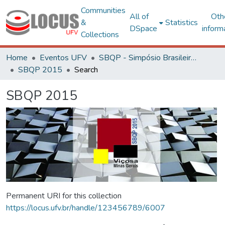
Communities
All of
Oth
&
Statistics
DSpace
inform
Collections
Home
Eventos UFV
SBQP - Simpósio Brasileiro de Qualidade do Projeto no Ambiente Construído
SBQP 2015
Search
SBQP 2015
Permanent URI for this collection
https://locus.ufv.br/handle/123456789/6007