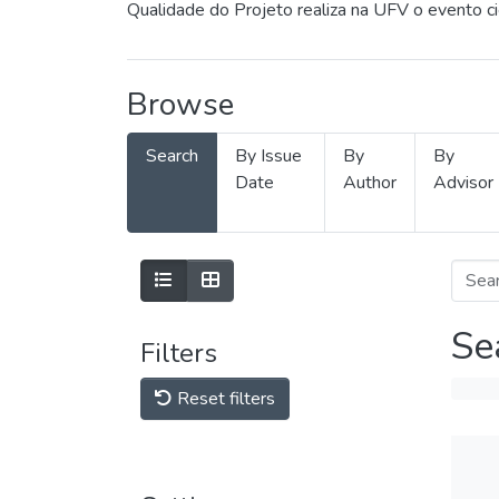
Qualidade do Projeto realiza na UFV o evento c
Browse
Search
By Issue
By
By
Date
Author
Advisor
Se
Filters
Reset filters