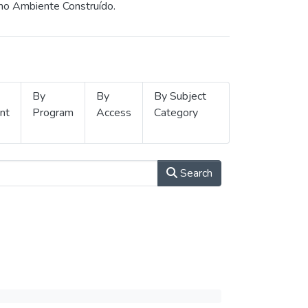
 no Ambiente Construído.
By
By
By Subject
nt
Program
Access
Category
Search