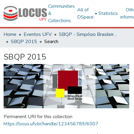
Communities
All of
Oth
&
Statistics
DSpace
inform
Collections
Home
Eventos UFV
SBQP - Simpósio Brasileiro de Qualidade do Projeto no Ambiente Construído
SBQP 2015
Search
SBQP 2015
Permanent URI for this collection
https://locus.ufv.br/handle/123456789/6007