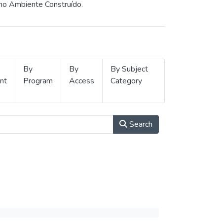
 no Ambiente Construído.
By
By
By Subject
nt
Program
Access
Category
Search