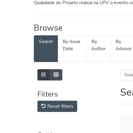
Qualidade do Projeto realiza na UFV o evento c
Browse
Search
By Issue
By
By
Date
Author
Advisor
Se
Filters
Reset filters