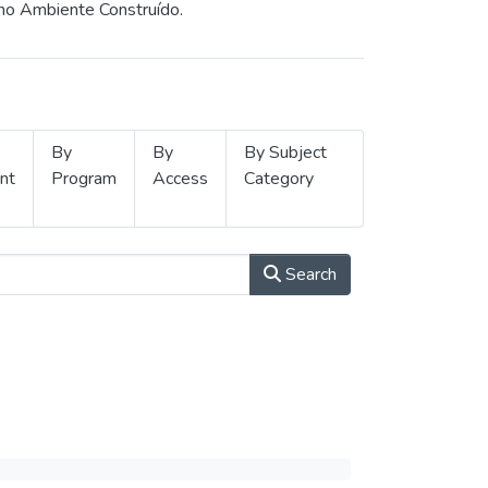
 no Ambiente Construído.
By
By
By Subject
nt
Program
Access
Category
Search