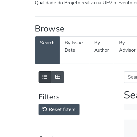
Qualidade do Projeto realiza na UFV o evento c
Browse
Search
By Issue
By
By
Date
Author
Advisor
Se
Filters
Reset filters