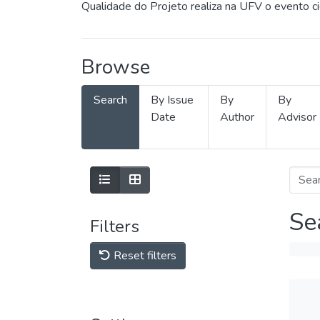
Qualidade do Projeto realiza na UFV o evento c
Browse
Search
By Issue
By
By
Date
Author
Advisor
Se
Filters
Reset filters