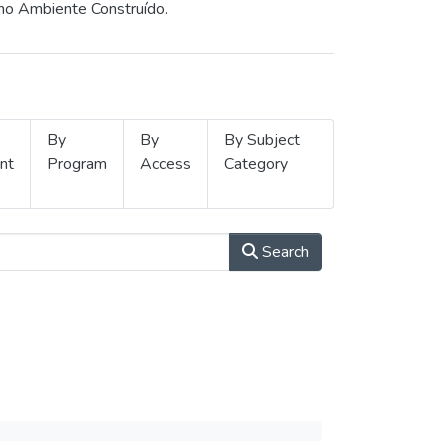
 no Ambiente Construído.
By
By
By Subject
nt
Program
Access
Category
Search