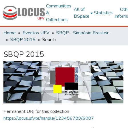
Communities
All of
Oth
&
Statistics
DSpace
inform
Collections
Home
Eventos UFV
SBQP - Simpósio Brasileiro de Qualidade do Projeto no Ambiente Construído
SBQP 2015
Search
SBQP 2015
Permanent URI for this collection
https://locus.ufv.br/handle/123456789/6007