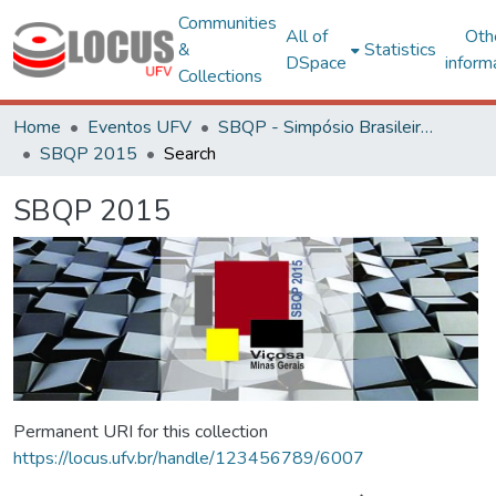
Communities
All of
Oth
&
Statistics
DSpace
inform
Collections
Home
Eventos UFV
SBQP - Simpósio Brasileiro de Qualidade do Projeto no Ambiente Construído
SBQP 2015
Search
SBQP 2015
Permanent URI for this collection
https://locus.ufv.br/handle/123456789/6007