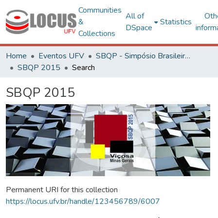
Communities
All of
Oth
&
Statistics
DSpace
inform
Collections
Home
Eventos UFV
SBQP - Simpósio Brasileiro de Qualidade do Projeto no Ambiente Construído
SBQP 2015
Search
SBQP 2015
Permanent URI for this collection
https://locus.ufv.br/handle/123456789/6007