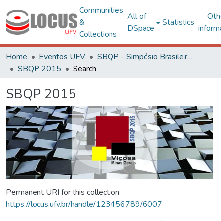
Communities
All of
Oth
&
Statistics
DSpace
inform
Collections
Home
Eventos UFV
SBQP - Simpósio Brasileiro de Qualidade do Projeto no Ambiente Construído
SBQP 2015
Search
SBQP 2015
Permanent URI for this collection
https://locus.ufv.br/handle/123456789/6007