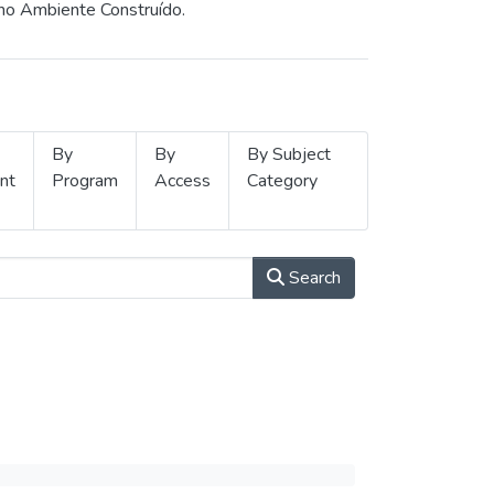
 no Ambiente Construído.
By
By
By Subject
nt
Program
Access
Category
Search