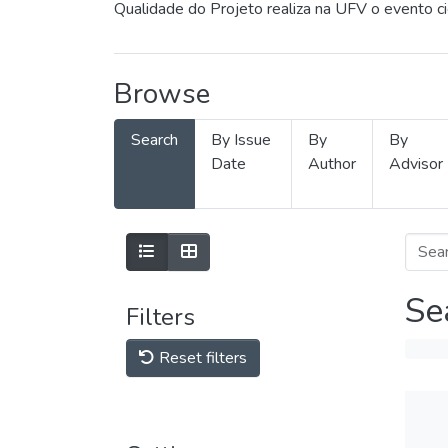
Qualidade do Projeto realiza na UFV o evento c
Browse
Search
By Issue
By
By
Date
Author
Advisor
Se
Filters
Reset filters