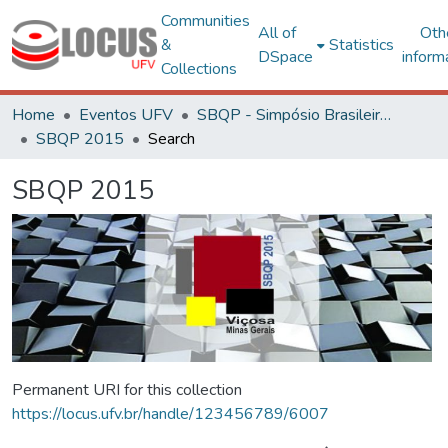
Communities
All of
Oth
&
Statistics
DSpace
inform
Collections
Home
Eventos UFV
SBQP - Simpósio Brasileiro de Qualidade do Projeto no Ambiente Construído
SBQP 2015
Search
SBQP 2015
Permanent URI for this collection
https://locus.ufv.br/handle/123456789/6007