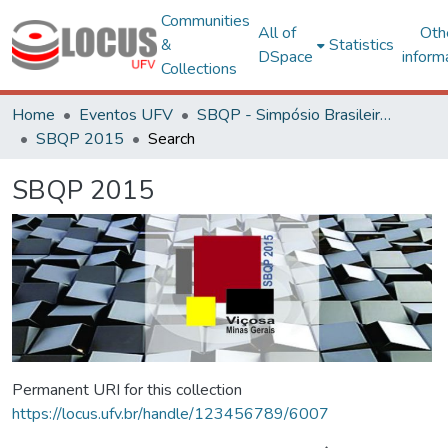
Communities
All of
Oth
&
Statistics
DSpace
inform
Collections
Home
Eventos UFV
SBQP - Simpósio Brasileiro de Qualidade do Projeto no Ambiente Construído
SBQP 2015
Search
SBQP 2015
Permanent URI for this collection
https://locus.ufv.br/handle/123456789/6007