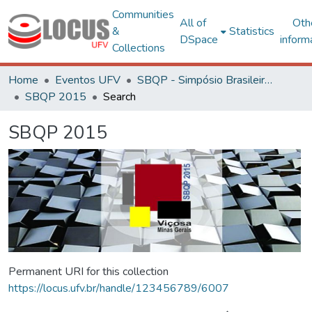
Communities
All of
Oth
&
Statistics
DSpace
inform
Collections
Home
Eventos UFV
SBQP - Simpósio Brasileiro de Qualidade do Projeto no Ambiente Construído
SBQP 2015
Search
SBQP 2015
Permanent URI for this collection
https://locus.ufv.br/handle/123456789/6007