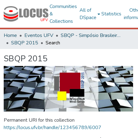
Communities
All of
Oth
&
Statistics
DSpace
inform
Collections
Home
Eventos UFV
SBQP - Simpósio Brasileiro de Qualidade do Projeto no Ambiente Construído
SBQP 2015
Search
SBQP 2015
Permanent URI for this collection
https://locus.ufv.br/handle/123456789/6007