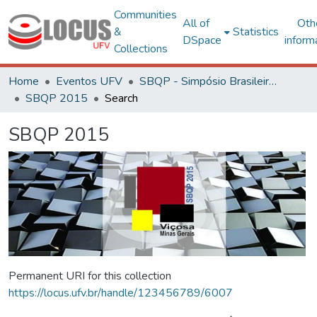
Communities
All of
Oth
&
Statistics
DSpace
inform
Collections
Home
Eventos UFV
SBQP - Simpósio Brasileiro de Qualidade do Projeto no Ambiente Construído
SBQP 2015
Search
SBQP 2015
Permanent URI for this collection
https://locus.ufv.br/handle/123456789/6007