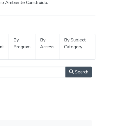
 no Ambiente Construído.
By
By
By Subject
nt
Program
Access
Category
Search