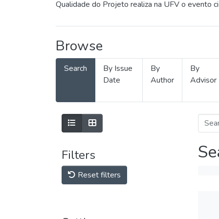
Qualidade do Projeto realiza na UFV o evento c
Browse
Search
By Issue
By
By
Date
Author
Advisor
Se
Filters
Reset filters