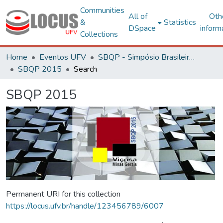
Communities
All of
Oth
&
Statistics
DSpace
inform
Collections
Home
Eventos UFV
SBQP - Simpósio Brasileiro de Qualidade do Projeto no Ambiente Construído
SBQP 2015
Search
SBQP 2015
Permanent URI for this collection
https://locus.ufv.br/handle/123456789/6007