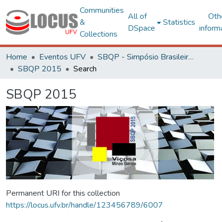
Communities
All of
Oth
&
Statistics
DSpace
inform
Collections
Home
Eventos UFV
SBQP - Simpósio Brasileiro de Qualidade do Projeto no Ambiente Construído
SBQP 2015
Search
SBQP 2015
Permanent URI for this collection
https://locus.ufv.br/handle/123456789/6007