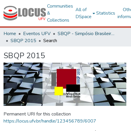
Communities
All of
Oth
&
Statistics
DSpace
inform
Collections
Home
Eventos UFV
SBQP - Simpósio Brasileiro de Qualidade do Projeto no Ambiente Construído
SBQP 2015
Search
SBQP 2015
Permanent URI for this collection
https://locus.ufv.br/handle/123456789/6007