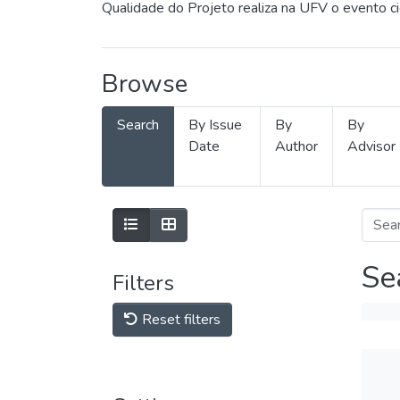
Qualidade do Projeto realiza na UFV o evento c
Browse
Search
By Issue
By
By
Date
Author
Advisor
Se
Filters
Reset filters