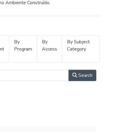
 no Ambiente Construído.
By
By
By Subject
nt
Program
Access
Category
Search