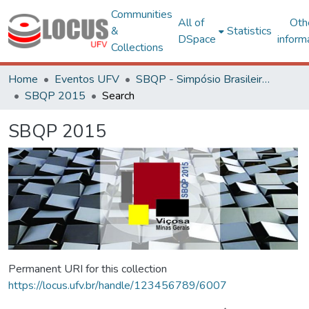
Communities
All of
Oth
&
Statistics
DSpace
inform
Collections
Home
Eventos UFV
SBQP - Simpósio Brasileiro de Qualidade do Projeto no Ambiente Construído
SBQP 2015
Search
SBQP 2015
Permanent URI for this collection
https://locus.ufv.br/handle/123456789/6007