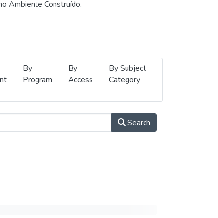
 no Ambiente Construído.
By
By
By Subject
nt
Program
Access
Category
Search