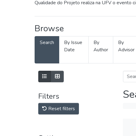
Qualidade do Projeto realiza na UFV o evento c
Browse
Search
By Issue
By
By
Date
Author
Advisor
Se
Filters
Reset filters