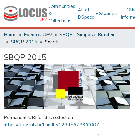
Communities
All of
Oth
&
Statistics
DSpace
inform
Collections
Home
Eventos UFV
SBQP - Simpósio Brasileiro de Qualidade do Projeto no Ambiente Construído
SBQP 2015
Search
SBQP 2015
Permanent URI for this collection
https://locus.ufv.br/handle/123456789/6007