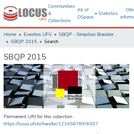
Communities
All of
Oth
&
Statistics
DSpace
inform
Collections
Home
Eventos UFV
SBQP - Simpósio Brasileiro de Qualidade do Projeto no Ambiente Construído
SBQP 2015
Search
SBQP 2015
Permanent URI for this collection
https://locus.ufv.br/handle/123456789/6007