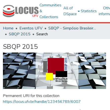
Communities
All of
Oth
&
Statistics
DSpace
inform
Collections
Home
Eventos UFV
SBQP - Simpósio Brasileiro de Qualidade do Projeto no Ambiente Construído
SBQP 2015
Search
SBQP 2015
Permanent URI for this collection
https://locus.ufv.br/handle/123456789/6007