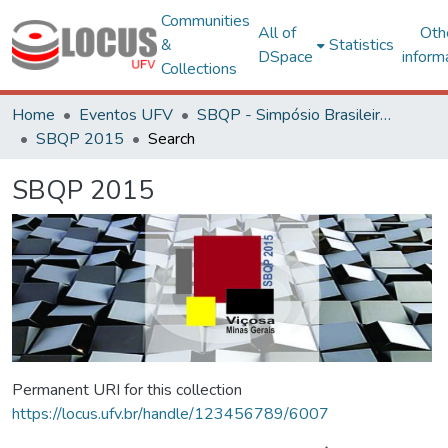
Communities
All of
Oth
&
Statistics
DSpace
inform
Collections
Home
Eventos UFV
SBQP - Simpósio Brasileiro de Qualidade do Projeto no Ambiente Construído
SBQP 2015
Search
SBQP 2015
Permanent URI for this collection
https://locus.ufv.br/handle/123456789/6007