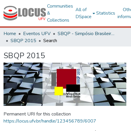
Communities
All of
Oth
&
Statistics
DSpace
inform
Collections
Home
Eventos UFV
SBQP - Simpósio Brasileiro de Qualidade do Projeto no Ambiente Construído
SBQP 2015
Search
SBQP 2015
Permanent URI for this collection
https://locus.ufv.br/handle/123456789/6007