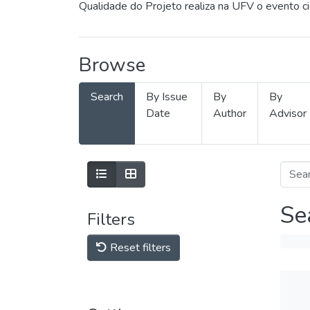
Qualidade do Projeto realiza na UFV o evento c
Browse
Search
By Issue
By
By
Date
Author
Advisor
Se
Filters
Reset filters