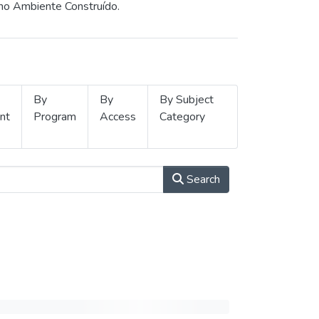
 no Ambiente Construído.
By
By
By Subject
nt
Program
Access
Category
Search