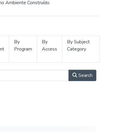
 no Ambiente Construído.
By
By
By Subject
nt
Program
Access
Category
Search