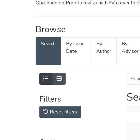
Qualidade do Projeto realiza na UFV o evento c
Browse
Search
By Issue
By
By
Date
Author
Advisor
Se
Filters
Reset filters