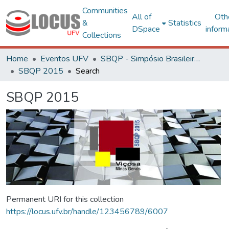
Communities
All of
Oth
&
Statistics
DSpace
inform
Collections
Home
Eventos UFV
SBQP - Simpósio Brasileiro de Qualidade do Projeto no Ambiente Construído
SBQP 2015
Search
SBQP 2015
Permanent URI for this collection
https://locus.ufv.br/handle/123456789/6007