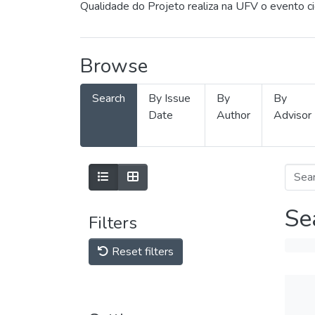
Qualidade do Projeto realiza na UFV o evento c
Browse
Search
By Issue
By
By
Date
Author
Advisor
Se
Filters
Reset filters