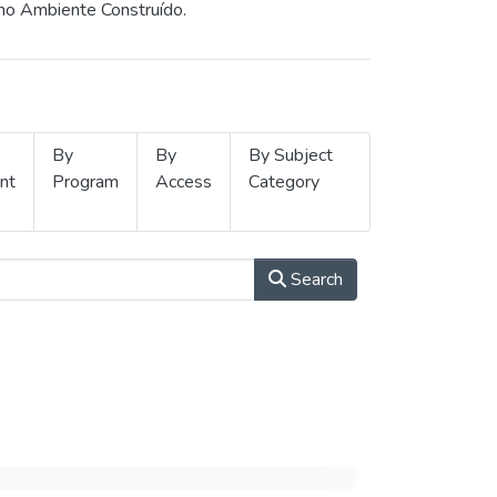
 no Ambiente Construído.
By
By
By Subject
nt
Program
Access
Category
Search