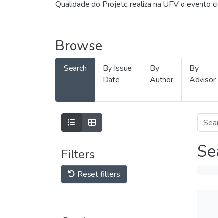
Qualidade do Projeto realiza na UFV o evento c
Browse
Search
By Issue
By
By
Date
Author
Advisor
Se
Filters
Reset filters