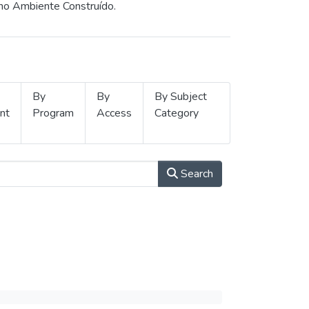
 no Ambiente Construído.
By
By
By Subject
nt
Program
Access
Category
Search