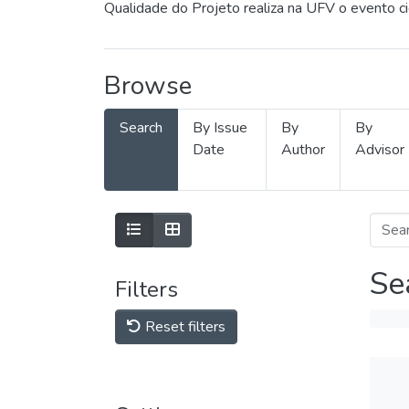
Qualidade do Projeto realiza na UFV o evento c
Browse
Search
By Issue
By
By
Date
Author
Advisor
Se
Filters
Reset filters