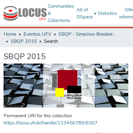
Communities
All of
Oth
&
Statistics
DSpace
inform
Collections
Home
Eventos UFV
SBQP - Simpósio Brasileiro de Qualidade do Projeto no Ambiente Construído
SBQP 2015
Search
SBQP 2015
Permanent URI for this collection
https://locus.ufv.br/handle/123456789/6007