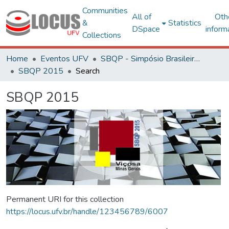
Communities
All of
Oth
&
Statistics
DSpace
inform
Collections
Home
Eventos UFV
SBQP - Simpósio Brasileiro de Qualidade do Projeto no Ambiente Construído
SBQP 2015
Search
SBQP 2015
Permanent URI for this collection
https://locus.ufv.br/handle/123456789/6007