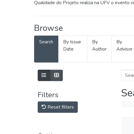
Qualidade do Projeto realiza na UFV o evento c
Browse
Search
By Issue
By
By
Date
Author
Advisor
Se
Filters
Reset filters