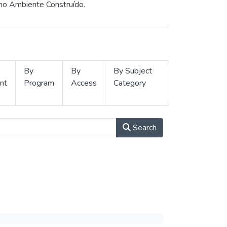
 no Ambiente Construído.
By
By
By Subject
nt
Program
Access
Category
Search