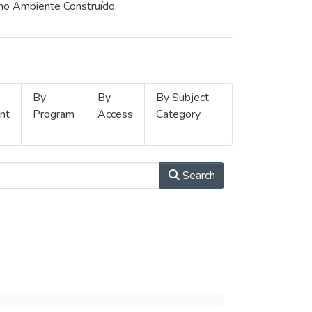
 no Ambiente Construído.
By
By
By Subject
nt
Program
Access
Category
Search