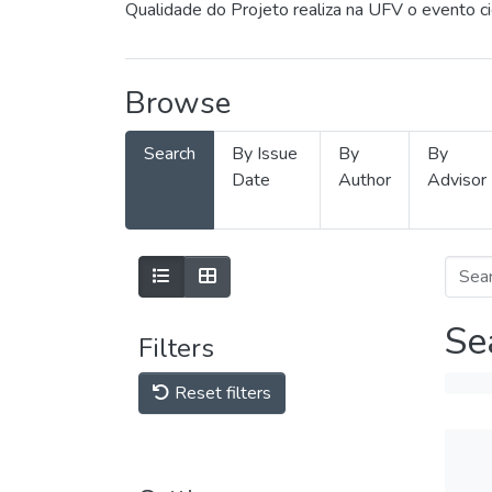
Qualidade do Projeto realiza na UFV o evento c
Browse
Search
By Issue
By
By
Date
Author
Advisor
Se
Filters
Reset filters