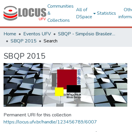
Communities
All of
Oth
&
Statistics
DSpace
inform
Collections
Home
Eventos UFV
SBQP - Simpósio Brasileiro de Qualidade do Projeto no Ambiente Construído
SBQP 2015
Search
SBQP 2015
Permanent URI for this collection
https://locus.ufv.br/handle/123456789/6007