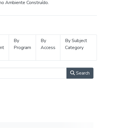
 no Ambiente Construído.
By
By
By Subject
nt
Program
Access
Category
Search