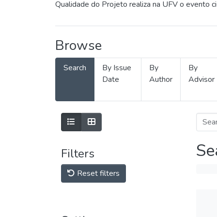
Qualidade do Projeto realiza na UFV o evento c
Browse
Search
By Issue
By
By
Date
Author
Advisor
Se
Filters
Reset filters