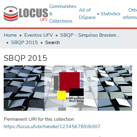
Communities
All of
Oth
&
Statistics
DSpace
inform
Collections
Home
Eventos UFV
SBQP - Simpósio Brasileiro de Qualidade do Projeto no Ambiente Construído
SBQP 2015
Search
SBQP 2015
Permanent URI for this collection
https://locus.ufv.br/handle/123456789/6007